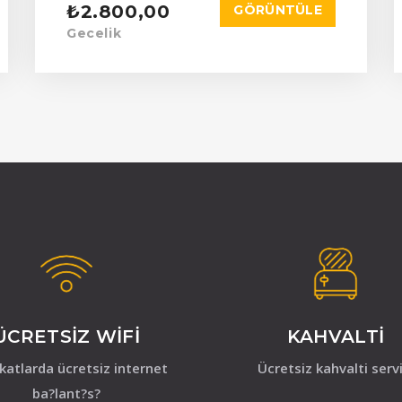
₺2.800,00
GÖRÜNTÜLE
Gecelik
ÜCRETSIZ WIFI
KAHVALTI
atlarda ücretsiz internet
Ücretsiz kahvalti servi
ba?lant?s?