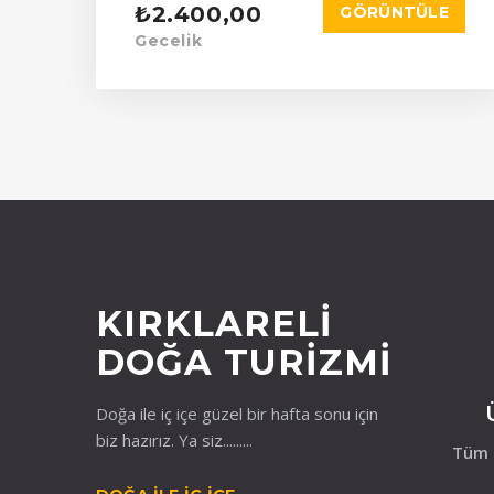
₺2.400,00
GÖRÜNTÜLE
Gecelik
KIRKLARELI
DOĞA TURIZMI
Doğa ile iç içe güzel bir hafta sonu için
biz hazırız. Ya siz.........
Tüm k