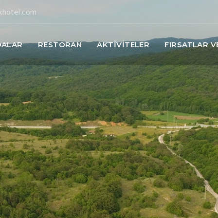
ikhotel.com
DALAR
RESTORAN
AKTİVİTELER
FIRSATLAR V