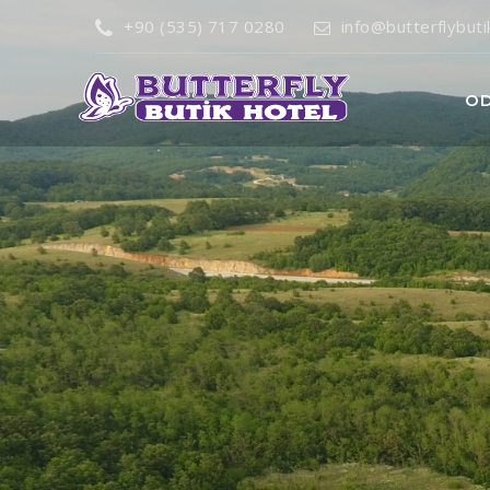
+90 (535) 717 0280
info@butterflybut
O