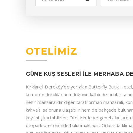
OTELİMİZ
GÜNE KUŞ SESLERI ILE MERHABA DEY
Kırklareli Dereköy’de yer alan Butterfly Butik Hotel, 
konforun doruklarında doğanın kalbinde odalar sunuyor.
nehir manzaralıdır diğer tarafı orman manzaralı, ko
kahvaltı salonuna ulaşabilir hem de bahçede buluna
keyfini çıkartabilirler. Otel içinde ve genel alanlard
otopark otel önünde bulunmaktadır. Odalarda klima, 