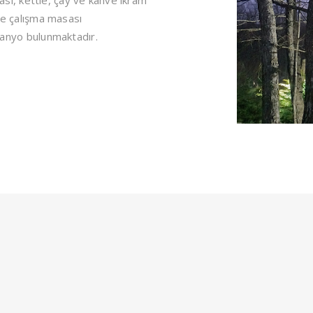
sası, kettle, çay ve kahve ikram
ve çalışma masası
banyo bulunmaktadır.