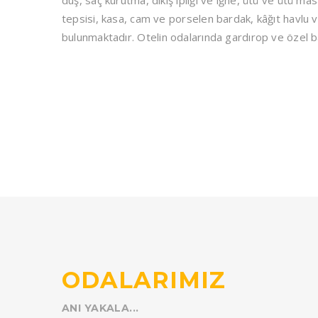
duş, saç kurutma, dikiş ipliği ve iğne, ütü ve ütü ma
tepsisi, kasa, cam ve porselen bardak, kâğıt havlu 
bulunmaktadır. Otelin odalarında gardırop ve özel 
ODALARIMIZ
ANI YAKALA...