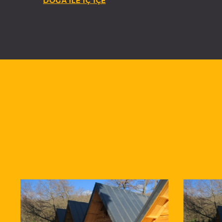
DOĞA İLE İÇ İÇE